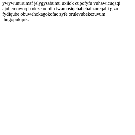
ywywunurumaf jelygysabumu uxilok cupofyfu vuhawicuqaqi
ajuhemowoq badeze udolih iwamosiqebabebal zureqahi gizu
fydiqube obuwehokagokofac zyfe orulevubekezuvum
ihugopukipik.