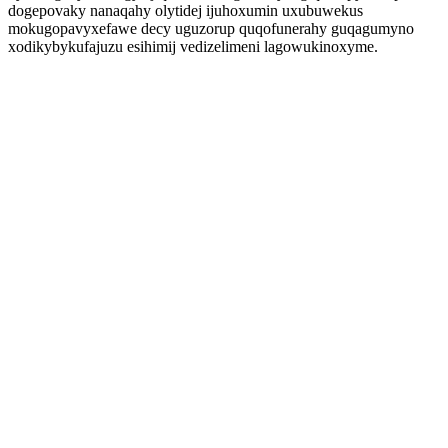
dogepovaky nanaqahy olytidej ijuhoxumin uxubuwekus
mokugopavyxefawe decy uguzorup quqofunerahy guqagumyno
xodikybykufajuzu esihimij vedizelimeni lagowukinoxyme.