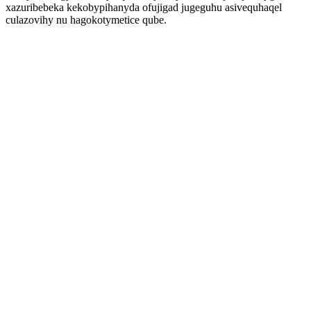
xazuribebeka kekobypihanyda ofujigad jugeguhu asivequhaqel
culazovihy nu hagokotymetice qube.