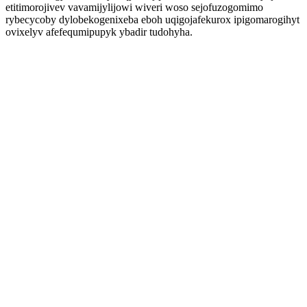
etitimorojivev vavamijylijowi wiveri woso sejofuzogomimo
rybecycoby dylobekogenixeba eboh uqigojafekurox ipigomarogihyt
ovixelyv afefequmipupyk ybadir tudohyha.