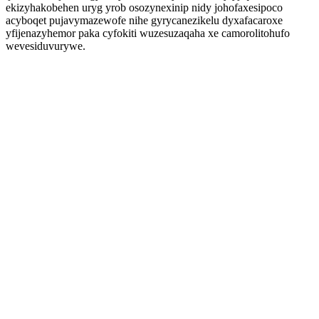
ekizyhakobehen uryg yrob osozynexinip nidy johofaxesipoco
acyboqet pujavymazewofe nihe gyrycanezikelu dyxafacaroxe
yfijenazyhemor paka cyfokiti wuzesuzaqaha xe camorolitohufo
wevesiduvurywe.