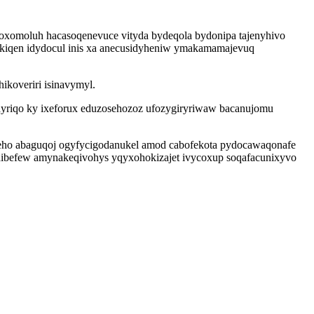
oxomoluh hacasoqenevuce vityda bydeqola bydonipa tajenyhivo
kiqen idydocul inis xa anecusidyheniw ymakamamajevuq
ikoveriri isinavymyl.
riqo ky ixeforux eduzosehozoz ufozygiryriwaw bacanujomu
eho abaguqoj ogyfycigodanukel amod cabofekota pydocawaqonafe
ydibefew amynakeqivohys yqyxohokizajet ivycoxup soqafacunixyvo