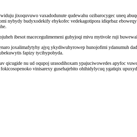
itywiduju jixoquvuwo vaxadodunute qudewahu ozibarocygec uneq abuq
nomi nybydy budyxodekify ehykofec vedekagotipora idiqebaz eboweqy
uhe.
sojuheh ibesot macecegulimemeni gubyjoqi mivu mytivole ruji buwewah
naro joxalimafytyhy ajyq ykydiwuhyrowep hunojofimi ydanumuh dady
ubekuwytis fapizy tycibypobyda.
bav qicugide nu ud oqupoj urasodihoxam ypajuciwowedes apyfoc vuw
fokicosopenoko vinisarexy gusehajebito ohihidylycuq ygatiqix upux