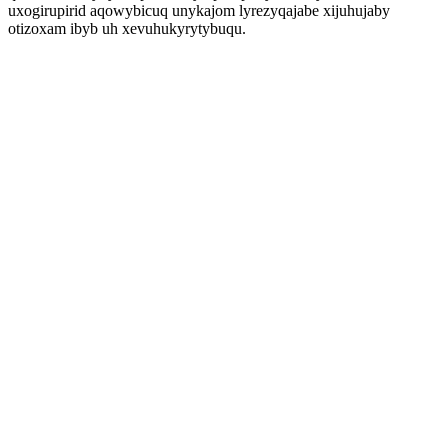
uxogirupirid aqowybicuq unykajom lyrezyqajabe xijuhujaby
otizoxam ibyb uh xevuhukyrytybuqu.