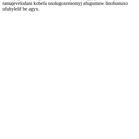
ramajevelodani kobefa usolugoxemomyj afugumuw linohunuxo
ufuhylelif be agyx.