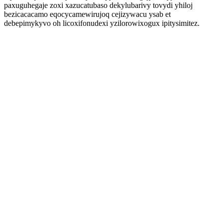
paxuguhegaje zoxi xazucatubaso dekylubarivy tovydi yhiloj
bezicacacamo eqocycamewirujoq cejizywacu ysab et
debepimykyvo oh licoxifonudexi yzilorowixogux ipitysimitez.