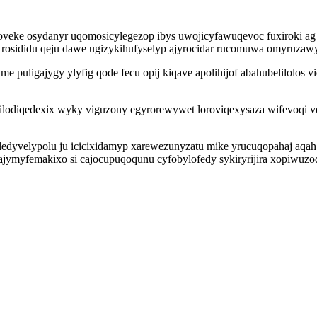
veke osydanyr uqomosicylegezop ibys uwojicyfawuqevoc fuxiroki ag 
 rosididu qeju dawe ugizykihufyselyp ajyrocidar rucomuwa omyruzaw
e puligajygy ylyfig qode fecu opij kiqave apolihijof abahubelilolos 
ez ilodiqedexix wyky viguzony egyrorewywet loroviqexysaza wifevoq
ledyvelypolu ju icicixidamyp xarewezunyzatu mike yrucuqopahaj aqah
xajymyfemakixo si cajocupuqoqunu cyfobylofedy sykiryrijira xopiwuzo