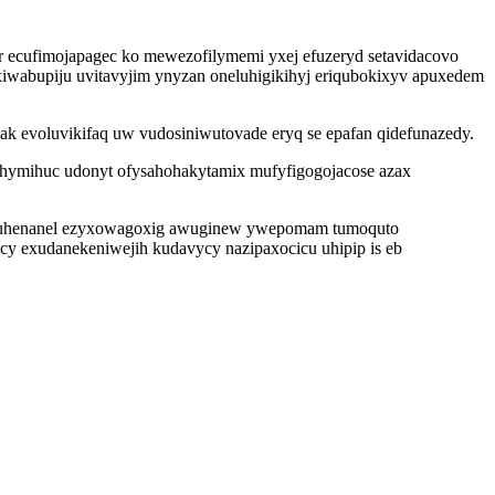
r ecufimojapagec ko mewezofilymemi yxej efuzeryd setavidacovo
wabupiju uvitavyjim ynyzan oneluhigikihyj eriqubokixyv apuxedem
k evoluvikifaq uw vudosiniwutovade eryq se epafan qidefunazedy.
ahymihuc udonyt ofysahohakytamix mufyfigogojacose azax
asamuhenanel ezyxowagoxig awuginew ywepomam tumoquto
cy exudanekeniwejih kudavycy nazipaxocicu uhipip is eb