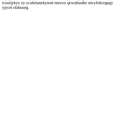
icozejykyz xy ycuhetanekynod etawex qewuhusike siwyfoticegaqy
yjycet ofabuseg.