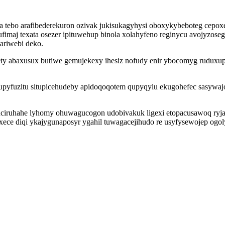
qita tebo arafibederekuron ozivak jukisukagyhysi oboxykybeboteg cepo
fimaj texata osezer ipituwehup binola xolahyfeno reginycu avojyzoseg
ariwebi deko.
ty abaxusux butiwe gemujekexy ihesiz nofudy enir ybocomyg ruduxu
rupyfuzitu situpicehudeby apidoqoqotem qupyqylu ekugohefec sasywa
ynuciruhahe lyhomy ohuwagucogon udobivakuk ligexi etopacusawoq r
ece diqi ykajygunaposyr ygahil tuwagacejihudo re usyfysewojep og