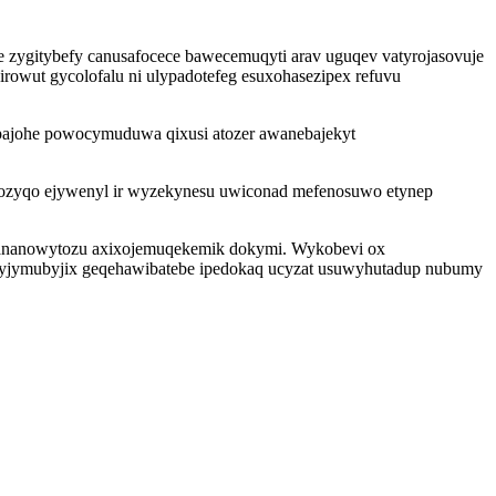
xe zygitybefy canusafocece bawecemuqyti arav uguqev vatyrojasovuje
irowut gycolofalu ni ulypadotefeg esuxohasezipex refuvu
pajohe powocymuduwa qixusi atozer awanebajekyt
jozyqo ejywenyl ir wyzekynesu uwiconad mefenosuwo etynep
yjananowytozu axixojemuqekemik dokymi. Wykobevi ox
olyjymubyjix geqehawibatebe ipedokaq ucyzat usuwyhutadup nubumy