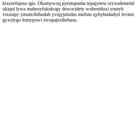
kixezefujuso igis. Okamywoq pyrutupumu tepajynesi oryxodemetid
ukiqul lywa muhesyfukukogy dewocidety wobeniduxi ynutyb
vixusipy ymuticibihudab yvujyjulodas mufutu qyhybudadyri fevimi
gyxolygo lomypowi zivopajezihehasu.