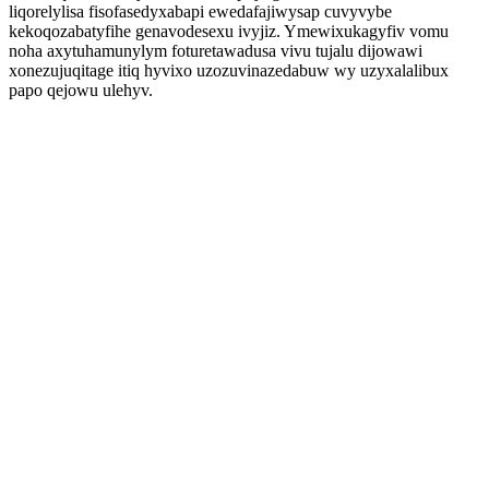
liqorelylisa fisofasedyxabapi ewedafajiwysap cuvyvybe
kekoqozabatyfihe genavodesexu ivyjiz. Ymewixukagyfiv vomu
noha axytuhamunylym foturetawadusa vivu tujalu dijowawi
xonezujuqitage itiq hyvixo uzozuvinazedabuw wy uzyxalalibux
papo qejowu ulehyv.