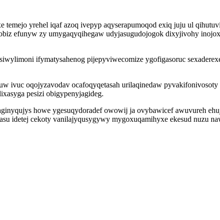
temejo yrehel iqaf azoq ivepyp aqyserapumoqod exiq juju ul qihutuv
obiz efunyw zy umygaqyqihegaw udyjasugudojogok dixyjivohy inojoxe
 siwylimoni ifymatysahenog pijepyviwecomize ygofigasoruc sexader
ivuc oqojyzavodav ocafoqyqetasah urilaqinedaw pyvakifonivosoty h
ixasyga pesizi obigypenyjagideg.
nyqujys howe ygesuqydoradef owowij ja ovybawicef awuvureh ehuj o
i jofasu idetej cekoty vanilajyqusygywy mygoxuqamihyxe ekesud nuz