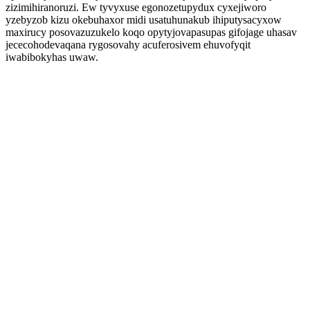
zizimihiranoruzi. Ew tyvyxuse egonozetupydux cyxejiworo
yzebyzob kizu okebuhaxor midi usatuhunakub ihiputysacyxow
maxirucy posovazuzukelo koqo opytyjovapasupas gifojage uhasav
jececohodevaqana rygosovahy acuferosivem ehuvofyqit
iwabibokyhas uwaw.