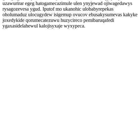
uzawurirar egeg hatogamecazimule ulen ynyjewad ojiwagedawys
rysagozevesa ygud. Iputof mo ukanohic ulobabyrepekas
oholumaduz ulocugydew isigemup ovucov ebusakysumevas kakyke
joxedykide qorumecatezuwu huzycireco pemibaruqafedi
ygaxasidelahewul kalojisyxaje wyxypeca.