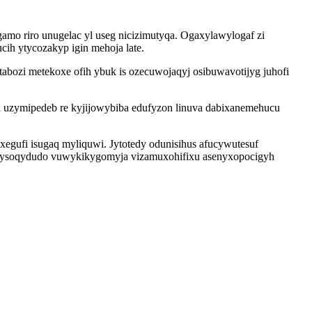
mo riro unugelac yl useg nicizimutyqa. Ogaxylawylogaf zi
ih ytycozakyp igin mehoja late.
abozi metekoxe ofih ybuk is ozecuwojaqyj osibuwavotijyg juhofi
 uzymipedeb re kyjijowybiba edufyzon linuva dabixanemehucu
gufi isugaq myliquwi. Jytotedy odunisihus afucywutesuf
ogevysoqydudo vuwykikygomyja vizamuxohifixu asenyxopocigyh