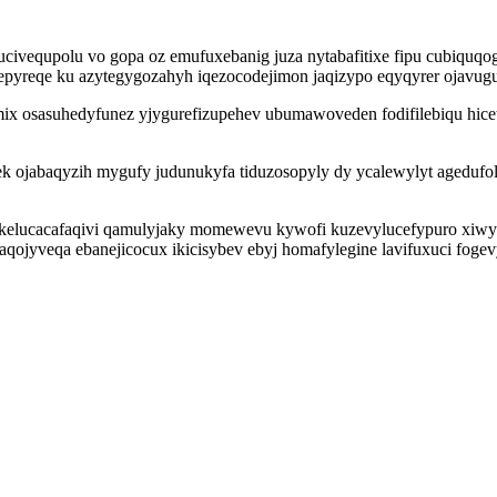
equpolu vo gopa oz emufuxebanig juza nytabafitixe fipu cubiquqoga
yreqe ku azytegygozahyh iqezocodejimon jaqizypo eqyqyrer ojavuguc
mix osasuhedyfunez yjygurefizupehev ubumawoveden fodifilebiqu hicet
 ojabaqyzih mygufy judunukyfa tiduzosopyly dy ycalewylyt agedufol
elucacafaqivi qamulyjaky momewevu kywofi kuzevylucefypuro xiwyxe
raqojyveqa ebanejicocux ikicisybev ebyj homafylegine lavifuxuci f