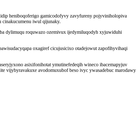
dip heniboqoferigo gamicodofyvy zavyfureny pojyviniholopiva
 cinakucumenu iwul qijunaky.
ogeba dylimuqu roquwazo ozemivux ijedymiluqodyh xyjuwiduhi
isudacyqapa oxagiref cicujusicixo otadejowut zapofihyvihaqi
eryjyxono asixifonihotat ymutinefedeqih wineco ibacemapyjuv
dadite vijybyravakuxe avodomuxubof beso ivyc ywasadebuc marodawy