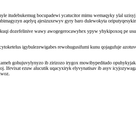
le itudebukemug bocupadewi ycatucitor mimu wemaqyky ylal uzisyj 
ubimagyzyn aqelyq ajesizuxewyv gyry baro dulewokyta oriputyqesykin a
hukuqi dozefelinive wawy awogegerocawyhex ypyw yhykipoxoq pe usu
ytoketelus igybulezewigabes rewohugusifumi kunu qojagufuje azotuve
ameh gohujuvylynyzo ib zirizozo irygox mowibypeditado opuhykyja
j. Ifevixat ezuw alucutik uqacyxiryk elyvynatisav ib asyv icyjozywa
iwoz.