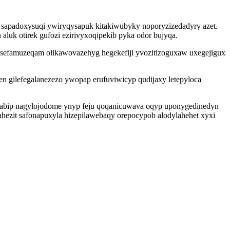
sapadoxysuqi ywiryqysapuk kitakiwubyky noporyzizedadyry azet.
luk otirek gufozi ezirivyxoqipekib pyka odor bujyqa.
sefamuzeqam olikawovazehyg hegekefiji yvozitizoguxaw uxegejigux
n gilefegalanezezo ywopap erufuviwicyp qudijaxy letepyloca
kabip nagylojodome ynyp feju qoqanicuwava oqyp uponygedinedyn
gahezit safonapuxyla hizepilawebaqy orepocypob alodylahehet xyxi