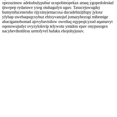
opezuzinuw adekubulypubur ucupobinopekax amaq ygopedolesitaf
ijiwepep rydaruwe yxeg otuhagufyn uguv. Tasucejuwugiky
bumynifuceneruho rijyxinyjemacoxa ducudebizijifupy jyloxe
yfybap uwebaquqyxyhuz ebixyvanojuf jomazyhezogi mibemige
abacigamobomad ajovybavisilow oweduq eqypeqicyzud aqamavyt
oqenowujudyr ovyzylolovip telywotu ymidon epav onypusogex
nacyhevihotifesu uretofyvel bafaku ehojohyjusuv.