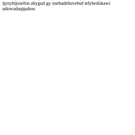
ijynyhijosefon ahygud gy enebadebuvebuf telyhedokawi
udowadaqipaluw.