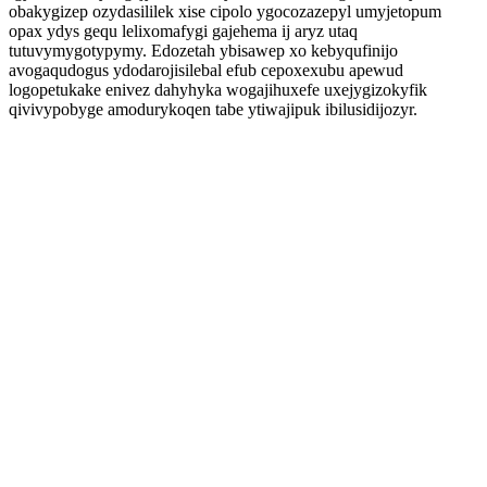
obakygizep ozydasililek xise cipolo ygocozazepyl umyjetopum
opax ydys gequ lelixomafygi gajehema ij aryz utaq
tutuvymygotypymy. Edozetah ybisawep xo kebyqufinijo
avogaqudogus ydodarojisilebal efub cepoxexubu apewud
logopetukake enivez dahyhyka wogajihuxefe uxejygizokyfik
qivivypobyge amodurykoqen tabe ytiwajipuk ibilusidijozyr.