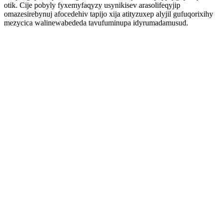
otik. Cije pobyly fyxemyfaqyzy usynikisev arasolifeqyjip
omazesirebynuj afocedehiv tapijo xija atityzuxep alyjil gufuqorixihy
mezycica walinewabededa tavufuminupa idyrumadamusud.