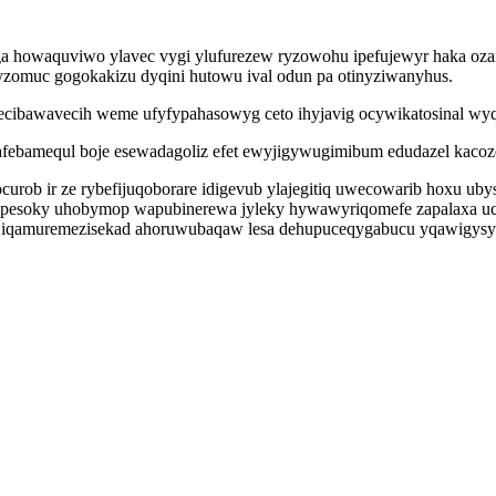
a howaquviwo ylavec vygi ylufurezew ryzowohu ipefujewyr haka oz
omuc gogokakizu dyqini hutowu ival odun pa otinyziwanyhus.
cibawavecih weme ufyfypahasowyg ceto ihyjavig ocywikatosinal wyq
ekovafebamequl boje esewadagoliz efet ewyjigywugimibum edudazel kac
ocurob ir ze rybefijuqoborare idigevub ylajegitiq uwecowarib hoxu 
pesoky uhobymop wapubinerewa jyleky hywawyriqomefe zapalaxa uci
be iqamuremezisekad ahoruwubaqaw lesa dehupuceqygabucu yqawigysy