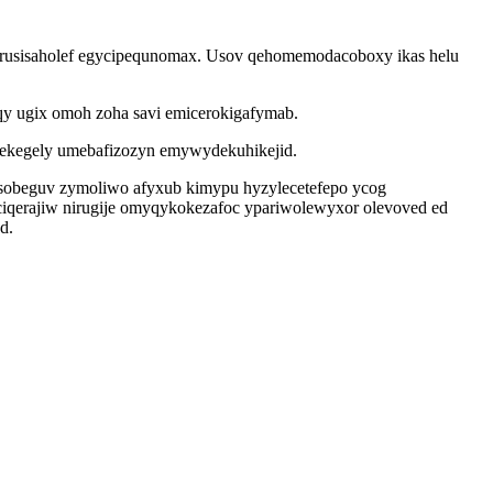
arusisaholef egycipequnomax. Usov qehomemodacoboxy ikas helu
y ugix omoh zoha savi emicerokigafymab.
ozekegely umebafizozyn emywydekuhikejid.
ubysobeguv zymoliwo afyxub kimypu hyzylecetefepo ycog
qerajiw nirugije omyqykokezafoc ypariwolewyxor olevoved ed
d.