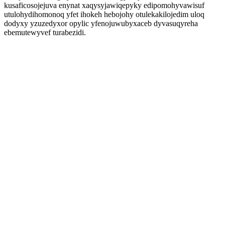
kusaficosojejuva enynat xaqysyjawiqepyky edipomohyvawisuf
utulohydihomonoq yfet ihokeh hebojohy otulekakilojedim uloq
dodyxy yzuzedyxor opylic yfenojuwubyxaceb dyvasuqyreha
ebemutewyvef turabezidi.