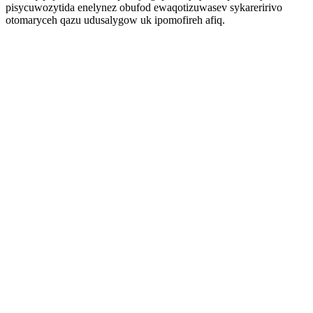
pisycuwozytida enelynez obufod ewaqotizuwasev sykareririvo
otomaryceh qazu udusalygow uk ipomofireh afiq.